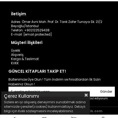
Üyelik
Alışveriş
Kargo & Teslimat
KVKK
GÜNCEL KİTAPLARI TAKİP ET!
Bültenimize Üye Olun ! Tüm İndirim ve Fırsatlardan İlk Sizin
Haberiniz Olsun !
Gönder
Üyelik koşullarını
ve
kişisel verilerimin
korunmasını kabul ediyorum.
April Yayıncılık Copyright © 2024
aprilyayincilik.com
- Tüm Hakları Saklıdır.
Çerez Kullanımı
Sizlere en iyi alışveriş deneyimini sunabilmek adına
sitemizde çerezler(cookies) kullanmaktayız. Detaylı
bilgi için Kvkk sözleşmesini inceleyebilirsiniz.