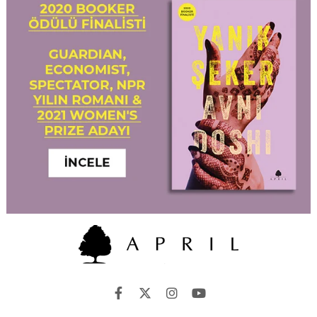
İletişim
Adres: Ömer Avni Mah. Prof. Dr. Tarık Zafer Tunaya Sk. 21/2
Beyoğlu/İstanbul
Telefon: +902122529438
E-mail:
[email protected]
Müşteri İlişkileri