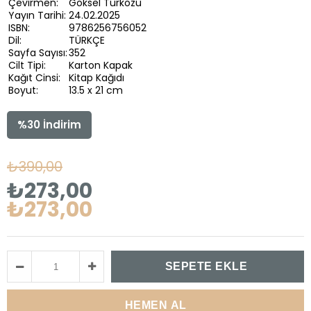
Çevirmen:
Göksel Türközü
Yayın Tarihi:
24.02.2025
ISBN:
9786256756052
Dil:
TÜRKÇE
Sayfa Sayısı:
352
Cilt Tipi:
Karton Kapak
Kağıt Cinsi:
Kitap Kağıdı
Boyut:
13.5 x 21 cm
%
30
İndirim
₺390,00
₺273,00
₺273,00