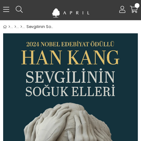
0
Sevgilinin Soğuk Elleri - Han Kang