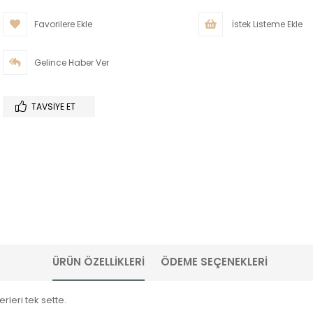
Favorilere Ekle
İstek Listeme Ekle
Gelince Haber Ver
TAVSIYE ET
ÜRÜN ÖZELLIKLERI
ÖDEME SEÇENEKLERI
leri tek sette.