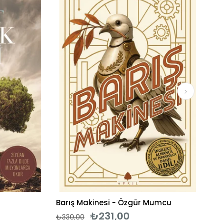
%30İndirim
%30İndirim
Barış Makinesi - Özgür Mumcu
₺231,00
₺330,00