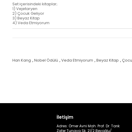
Set içerisindeki kitaplar;
1) Vejetaryen
2) Çocuk Geliyor
3) Beyaz Kitap
4) Veda Etmiyorum
Han Kang
,
Nobel Ödülü
,
Veda Etmiyorum
,
Beyaz Kitap
,
Çocu
İletişim
Adres: Ömer Avni Mah. Prof. Dr. Tarık
Zafer Tunaya Sk. 21/2 Beyoğlu/