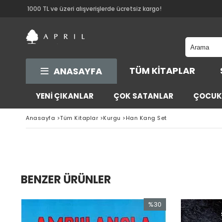
1000 TL ve üzeri alışverişlerde ücretsiz kargo!
TÜM KITAPLAR
ANASAYFA
YENİ ÇIKANLAR
ÇOK SATANLAR
ÇOCUK 
Anasayfa
>
Tüm Kitaplar
>
Kurgu
>
Han Kang Set
BENZER ÜRÜNLER
0
%30
im
İndirim