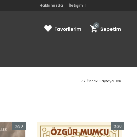
Hakkımızda
İletişim
0
Favorilerim
Sepetim
< < Önceki Sayfaya Dön
%30
%30
İndirim
İndirim