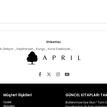
Etiketler
k Geliyor
,
Vejetaryen
,
Kurgu
,
Kore Edebiyatı
,
Müşteri İlişkileri
GÜNCEL KİTAPLARI TAK
Üyelik
Bültenimize Üye Olun ! Tüm İ
Alışveriş
Fırsatlardan İlk Sizin Haberini