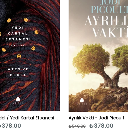
%30İndirim
Ateş ve Bedel / Yedi Kartal Efsanesi (3. Kitap) - Saygın Ersin
Ayrılık Vakti - Jodi Picoult
₺378,00
₺378,00
₺540,00