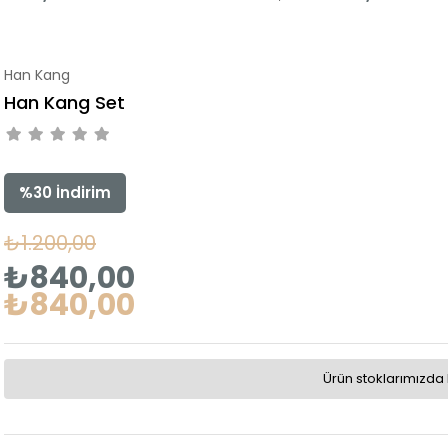
Han Kang
Han Kang Set
%
30
İndirim
₺1.200,00
₺840,00
₺840,00
Ürün stoklarımızda 