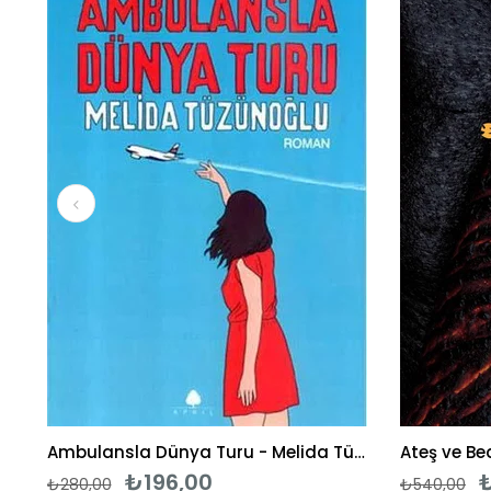
ndirim
%30İndirim
Ambulansla Dünya Turu - Melida Tüzünoğlu
₺196,00
₺280,00
₺540,00