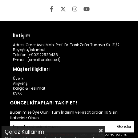
İletişim
Adres: Ömer Avni Mah. Prof. Dr. Tarık Zafer Tunaya Sk. 21/2
Beyoğlu/İstanbul
Telefon: +902122529438
E-mail:
[email protected]
Müşteri İlişkileri
Üyelik
Alışveriş
Kargo & Teslimat
KVKK
GÜNCEL KİTAPLARI TAKİP ET!
Bültenimize Üye Olun ! Tüm İndirim ve Fırsatlardan İlk Sizin
Haberiniz Olsun !
Gönder
Çerez Kullanımı
Üyelik koşullarını
ve
kişisel verilerimin
korunmasını kabul ediyorum.