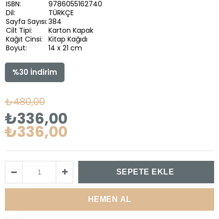
ISBN:
9786055162740
Dil:
TÜRKÇE
Sayfa Sayısı:
384
Cilt Tipi:
Karton Kapak
Kağıt Cinsi:
Kitap Kağıdı
Boyut:
14 x 21 cm
%
30
İndirim
₺480,00
₺336,00
₺336,00